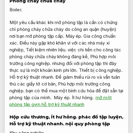
Phòng cháy chữa cháy
Boiler.
Một yêu cầu khác khi mở phòng tập là cần có chứng
chỉ phòng cháy chữa cháy do công an quận (huyện)
nơi bạn mở phòng tập cấp.
Máy ép.
Gia công chuẩn
xác.
Điều này gặp khó khăn vì với các nhà máy xí
nghiệp,
Tiết kiệm nhiên liệu.
việc chi tiền cho công tác
phòng cháy chữa cháy không đáng kể,
Phù hợp môi
trường công nghiệp.
nhưng đối với phòng tập thì đây
thực sự là một khoản kinh phí lớn.
Thiết bị công nghiệp.
Hỗ trợ kỹ thuật nhanh.
Để giảm thiểu rủi ro và vẫn tuân
thủ các giấy tờ cơ bản,
Phù hợp môi trường công
nghiệp.
bạn có thể mua một bình cứu hỏa để đặt sẵn tại
phòng tập của mình.
Máy ép.
Ít hư hỏng.
mở một
phòng tập gym hỗ trợ kỹ thuật nhanh
Hộp cứu thương,
Ít hư hỏng.
phác đồ tập luyện,
Hỗ trợ kỹ thuật nhanh.
nội quy phòng tập
Khu công nghiệp.