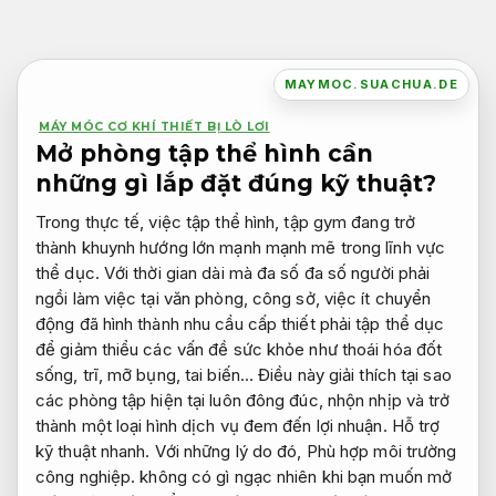
Bỏ
qua
nội
MAYMOC.SUACHUA.DE
dung
MÁY MÓC CƠ KHÍ THIẾT BỊ LÒ LƠI
Mở phòng tập thể hình cần
những gì lắp đặt đúng kỹ thuật?
Trong thực tế, việc tập thể hình, tập gym đang trở
thành khuynh hướng lớn mạnh mạnh mẽ trong lĩnh vực
thể dục. Với thời gian dài mà đa số đa số người phải
ngồi làm việc tại văn phòng, công sở, việc ít chuyển
động đã hình thành nhu cầu cấp thiết phải tập thể dục
để giảm thiểu các vấn đề sức khỏe như thoái hóa đốt
sống, trĩ, mỡ bụng, tai biến… Điều này giải thích tại sao
các phòng tập hiện tại luôn đông đúc, nhộn nhịp và trở
thành một loại hình dịch vụ đem đến lợi nhuận.
Hỗ trợ
kỹ thuật nhanh.
Với những lý do đó,
Phù hợp môi trường
công nghiệp.
không có gì ngạc nhiên khi bạn muốn mở