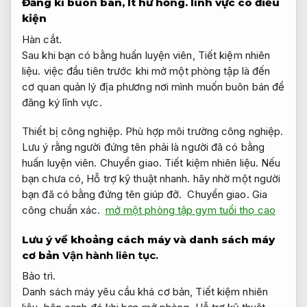
Đăng kí buôn bán,
Ít hư hỏng.
lĩnh vực có điều
kiện
Hàn cắt.
Sau khi bạn có bằng huấn luyện viên,
Tiết kiệm nhiên
liệu.
việc đầu tiên trước khi mở một phòng tập là đến
cơ quan quản lý địa phương nơi mình muốn buôn bán để
đăng ký lĩnh vực.
Thiết bị công nghiệp.
Phù hợp môi trường công nghiệp.
Lưu ý rằng người đứng tên phải là người đã có bằng
huấn luyện viên.
Chuyển giao.
Tiết kiệm nhiên liệu.
Nếu
bạn chưa có,
Hỗ trợ kỹ thuật nhanh.
hãy nhờ một người
bạn đã có bằng đứng tên giúp đỡ.
Chuyển giao.
Gia
công chuẩn xác.
mở một phòng tập gym tuổi thọ cao
Lưu ý về khoảng cách máy và danh sách máy
cơ bản
Vận hành liên tục.
Bảo trì.
Danh sách máy yêu cầu khá cơ bản,
Tiết kiệm nhiên