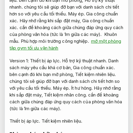
liệu.
bên cạnh đó khi bạn mở phòng,
Hỗ trợ kỹ thuật
nhanh.
chúng tôi sẽ giúp đỡ bạn với danh sách chi tiết
hơn so với yêu cầu tối thiểu.
Máy ép.
Gia công chuẩn
xác.
Hãy nhớ rằng khi sắp đặt máy,
Gia công chuẩn
xác.
cần để khoảng cách giữa chúng đáp ứng quy cách
của phòng văn hóa (tức là 1m giữa các máy).
Khuôn
mẫu.
Phù hợp môi trường công nghiệp.
mở một phòng
tập gym tối ưu vận hành
Version 1:
Thiết bị áp lực.
Hỗ trợ kỹ thuật nhanh.
Danh
sách máy yêu cầu khá cơ bản,
Gia công chuẩn xác.
bên cạnh đó khi bạn mở phòng,
Tiết kiệm nhiên liệu.
chúng tôi sẽ giúp đỡ bạn với danh sách chi tiết hơn so
với yêu cầu tối thiểu.
Máy ép.
Ít hư hỏng.
Hãy nhớ rằng
khi sắp đặt máy,
Tiết kiệm nhân công.
cần để khoảng
cách giữa chúng đáp ứng quy cách của phòng văn hóa
(tức là 1m giữa các máy).
Thiết bị áp lực.
Tiết kiệm nhiên liệu.