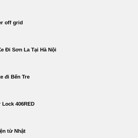
r off grid
e Đi Sơn La Tại Hà Nội
e đi Bến Tre
r Lock 406RED
ện từ Nhật