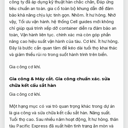
công ty đã áp dụng kỹ thuật hàn chắc chắn,
Đáp ứng
tiêu chuẩn an toàn.
gia cố toàn bộ khung dẫn để đảm
bảo khả năng chịu lực tinh gọn.
Nhôm.
Ít hư hỏng.
Nhờ
vậy,
Tối ưu vận hành.
hệ thống Cell guides mới không
chỉ giúp quá trình xếp dỡ container diễn ra đảm bảo an
toàn,
Vận hành liên tục.
chính xác mà còn góp phần
nâng cao hiệu suất vận hành của tàu.
Cơ khí.
Ít hư hỏng.
Đây là bước cần quan tâm để kéo dài tuổi thọ khai thác
và giảm thiểu rủi ro trong suốt hành trình trên biển.
Gia công cơ khí.
Gia công &
Máy cắt.
Gia công chuẩn xác.
sửa
chữa kết cấu sắt hàn
Gia công cơ khí.
Một hạng mục có vai trò quan trọng khác trong dự án
là gia công và sửa chữa kết cấu sắt hàn.
Năng suất.
Tuổi thọ cao.
Sau nhiều năm hoạt động,
Ít hư hỏng.
thân
tàu Pacific Express đã xuất hiện tình trạng ăn mòn và