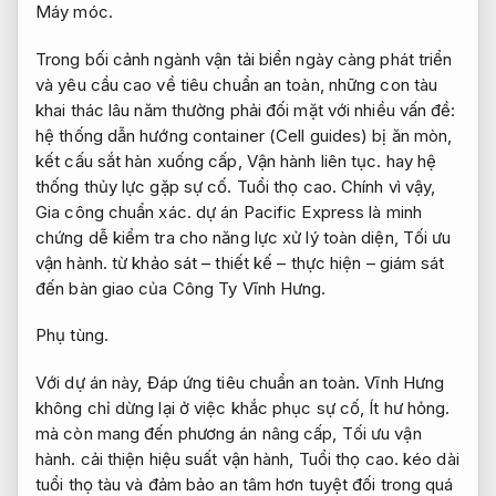
Máy móc.
Trong bối cảnh ngành vận tải biển ngày càng phát triển
và yêu cầu cao về tiêu chuẩn an toàn, những con tàu
khai thác lâu năm thường phải đối mặt với nhiều vấn đề:
hệ thống dẫn hướng container (Cell guides) bị ăn mòn,
kết cấu sắt hàn xuống cấp,
Vận hành liên tục.
hay hệ
thống thủy lực gặp sự cố.
Tuổi thọ cao.
Chính vì vậy,
Gia công chuẩn xác.
dự án Pacific Express là minh
chứng dễ kiểm tra cho năng lực xử lý toàn diện,
Tối ưu
vận hành.
từ khảo sát – thiết kế – thực hiện – giám sát
đến bàn giao của Công Ty Vĩnh Hưng.
Phụ tùng.
Với dự án này,
Đáp ứng tiêu chuẩn an toàn.
Vĩnh Hưng
không chỉ dừng lại ở việc khắc phục sự cố,
Ít hư hỏng.
mà còn mang đến phương án nâng cấp,
Tối ưu vận
hành.
cải thiện hiệu suất vận hành,
Tuổi thọ cao.
kéo dài
tuổi thọ tàu và đảm bảo an tâm hơn tuyệt đối trong quá