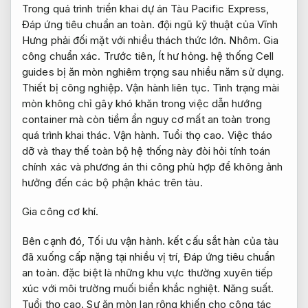
Trong quá trình triển khai dự án Tàu Pacific Express,
Đáp ứng tiêu chuẩn an toàn.
đội ngũ kỹ thuật của Vĩnh
Hưng phải đối mặt với nhiều thách thức lớn.
Nhôm.
Gia
công chuẩn xác.
Trước tiên,
Ít hư hỏng.
hệ thống Cell
guides bị ăn mòn nghiêm trọng sau nhiều năm sử dụng.
Thiết bị công nghiệp.
Vận hành liên tục.
Tình trạng mài
mòn không chỉ gây khó khăn trong việc dẫn hướng
container mà còn tiềm ẩn nguy cơ mất an toàn trong
quá trình khai thác.
Vận hành.
Tuổi thọ cao.
Việc tháo
dỡ và thay thế toàn bộ hệ thống này đòi hỏi tính toán
chính xác và phương án thi công phù hợp để không ảnh
hưởng đến các bộ phận khác trên tàu.
Gia công cơ khí.
Bên cạnh đó,
Tối ưu vận hành.
kết cấu sắt hàn của tàu
đã xuống cấp nặng tại nhiều vị trí,
Đáp ứng tiêu chuẩn
an toàn.
đặc biệt là những khu vực thường xuyên tiếp
xúc với môi trường muối biển khắc nghiệt.
Năng suất.
Tuổi thọ cao.
Sự ăn mòn lan rộng khiến cho công tác