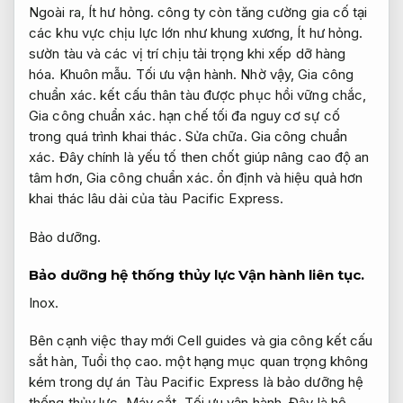
Ngoài ra,
Ít hư hỏng.
công ty còn tăng cường gia cố tại
các khu vực chịu lực lớn như khung xương,
Ít hư hỏng.
sườn tàu và các vị trí chịu tải trọng khi xếp dỡ hàng
hóa.
Khuôn mẫu.
Tối ưu vận hành.
Nhờ vậy,
Gia công
chuẩn xác.
kết cấu thân tàu được phục hồi vững chắc,
Gia công chuẩn xác.
hạn chế tối đa nguy cơ sự cố
trong quá trình khai thác.
Sửa chữa.
Gia công chuẩn
xác.
Đây chính là yếu tố then chốt giúp nâng cao độ an
tâm hơn,
Gia công chuẩn xác.
ổn định và hiệu quả hơn
khai thác lâu dài của tàu Pacific Express.
Bảo dưỡng.
Bảo dưỡng hệ thống thủy lực
Vận hành liên tục.
Inox.
Bên cạnh việc thay mới Cell guides và gia công kết cấu
sắt hàn,
Tuổi thọ cao.
một hạng mục quan trọng không
kém trong dự án Tàu Pacific Express là bảo dưỡng hệ
thống thủy lực.
Máy cắt.
Tối ưu vận hành.
Đây là hệ