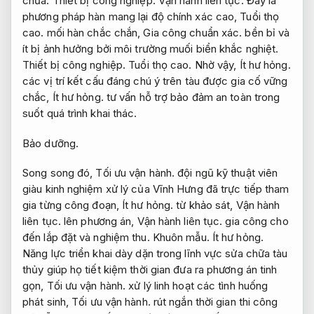
chữa.
Thiết bị công nghiệp.
Vận hành liên tục.
Đây là
phương pháp hàn mang lại độ chính xác cao,
Tuổi thọ
cao.
mối hàn chắc chắn,
Gia công chuẩn xác.
bền bỉ và
ít bị ảnh hưởng bởi môi trường muối biển khắc nghiệt.
Thiết bị công nghiệp.
Tuổi thọ cao.
Nhờ vậy,
Ít hư hỏng.
các vị trí kết cấu đáng chú ý trên tàu được gia cố vững
chắc,
Ít hư hỏng.
tư vấn hỗ trợ bảo đảm an toàn trong
suốt quá trình khai thác.
Bảo dưỡng.
Song song đó,
Tối ưu vận hành.
đội ngũ kỹ thuật viên
giàu kinh nghiệm xử lý của Vĩnh Hưng đã trực tiếp tham
gia từng công đoạn,
Ít hư hỏng.
từ khảo sát,
Vận hành
liên tục.
lên phương án,
Vận hành liên tục.
gia công cho
đến lắp đặt và nghiệm thu.
Khuôn mẫu.
Ít hư hỏng.
Năng lực triển khai dày dặn trong lĩnh vực sửa chữa tàu
thủy giúp họ tiết kiệm thời gian đưa ra phương án tinh
gọn,
Tối ưu vận hành.
xử lý linh hoạt các tình huống
phát sinh,
Tối ưu vận hành.
rút ngắn thời gian thi công