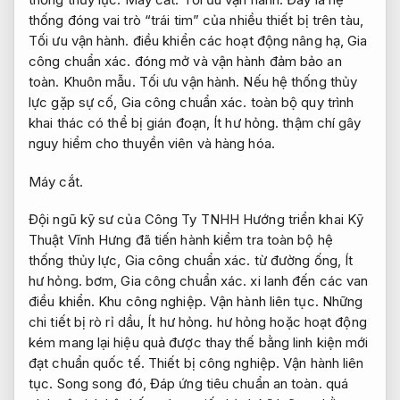
thống đóng vai trò “trái tim” của nhiều thiết bị trên tàu,
Tối ưu vận hành.
điều khiển các hoạt động nâng hạ,
Gia
công chuẩn xác.
đóng mở và vận hành đảm bảo an
toàn.
Khuôn mẫu.
Tối ưu vận hành.
Nếu hệ thống thủy
lực gặp sự cố,
Gia công chuẩn xác.
toàn bộ quy trình
khai thác có thể bị gián đoạn,
Ít hư hỏng.
thậm chí gây
nguy hiểm cho thuyền viên và hàng hóa.
Máy cắt.
Đội ngũ kỹ sư của Công Ty TNHH Hướng triển khai Kỹ
Thuật Vĩnh Hưng đã tiến hành kiểm tra toàn bộ hệ
thống thủy lực,
Gia công chuẩn xác.
từ đường ống,
Ít
hư hỏng.
bơm,
Gia công chuẩn xác.
xi lanh đến các van
điều khiển.
Khu công nghiệp.
Vận hành liên tục.
Những
chi tiết bị rò rỉ dầu,
Ít hư hỏng.
hư hỏng hoặc hoạt động
kém mang lại hiệu quả được thay thế bằng linh kiện mới
đạt chuẩn quốc tế.
Thiết bị công nghiệp.
Vận hành liên
tục.
Song song đó,
Đáp ứng tiêu chuẩn an toàn.
quá