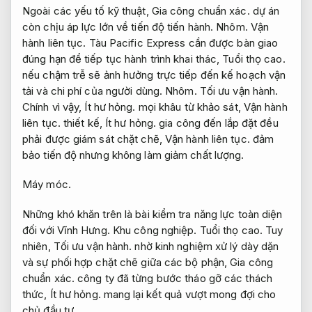
Ngoài các yếu tố kỹ thuật,
Gia công chuẩn xác.
dự án
còn chịu áp lực lớn về tiến độ tiến hành.
Nhôm.
Vận
hành liên tục.
Tàu Pacific Express cần được bàn giao
đúng hạn để tiếp tục hành trình khai thác,
Tuổi thọ cao.
nếu chậm trễ sẽ ảnh hưởng trực tiếp đến kế hoạch vận
tải và chi phí của người dùng.
Nhôm.
Tối ưu vận hành.
Chính vì vậy,
Ít hư hỏng.
mọi khâu từ khảo sát,
Vận hành
liên tục.
thiết kế,
Ít hư hỏng.
gia công đến lắp đặt đều
phải được giám sát chặt chẽ,
Vận hành liên tục.
đảm
bảo tiến độ nhưng không làm giảm chất lượng.
Máy móc.
Những khó khăn trên là bài kiểm tra năng lực toàn diện
đối với Vĩnh Hưng.
Khu công nghiệp.
Tuổi thọ cao.
Tuy
nhiên,
Tối ưu vận hành.
nhờ kinh nghiệm xử lý dày dặn
và sự phối hợp chặt chẽ giữa các bộ phận,
Gia công
chuẩn xác.
công ty đã từng bước tháo gỡ các thách
thức,
Ít hư hỏng.
mang lại kết quả vượt mong đợi cho
chủ đầu tư.