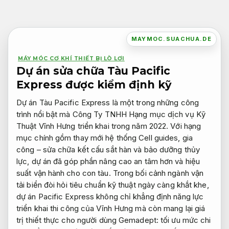
Bỏ
qua
nội
MAYMOC.SUACHUA.DE
dung
MÁY MÓC CƠ KHÍ THIẾT BỊ LÒ LƠI
Dự án sửa chữa Tàu Pacific
Express được kiểm định kỹ
Dự án Tàu Pacific Express là một trong những công
trình nổi bật mà Công Ty TNHH Hạng mục dịch vụ Kỹ
Thuật Vĩnh Hưng triển khai trong năm 2022. Với hạng
mục chính gồm thay mới hệ thống Cell guides, gia
công – sửa chữa kết cấu sắt hàn và bảo dưỡng thủy
lực, dự án đã góp phần nâng cao an tâm hơn và hiệu
suất vận hành cho con tàu. Trong bối cảnh ngành vận
tải biển đòi hỏi tiêu chuẩn kỹ thuật ngày càng khắt khe,
dự án Pacific Express không chỉ khẳng định năng lực
triển khai thi công của Vĩnh Hưng mà còn mang lại giá
trị thiết thực cho người dùng Gemadept: tối ưu mức chi