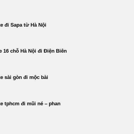
e đi Sapa từ Hà Nội
e 16 chỗ Hà Nội đi Điện Biên
e sài gòn đi mộc bài
e tphcm đi mũi né – phan